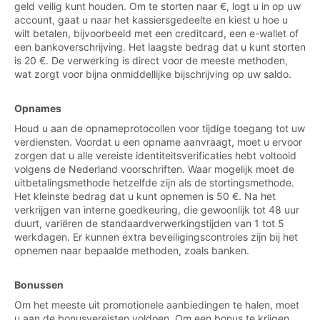
geld veilig kunt houden. Om te storten naar €, logt u in op uw
account, gaat u naar het kassiersgedeelte en kiest u hoe u
wilt betalen, bijvoorbeeld met een creditcard, een e-wallet of
een bankoverschrijving. Het laagste bedrag dat u kunt storten
is 20 €. De verwerking is direct voor de meeste methoden,
wat zorgt voor bijna onmiddellijke bijschrijving op uw saldo.
Opnames
Houd u aan de opnameprotocollen voor tijdige toegang tot uw
verdiensten. Voordat u een opname aanvraagt, moet u ervoor
zorgen dat u alle vereiste identiteitsverificaties hebt voltooid
volgens de Nederland voorschriften. Waar mogelijk moet de
uitbetalingsmethode hetzelfde zijn als de stortingsmethode.
Het kleinste bedrag dat u kunt opnemen is 50 €. Na het
verkrijgen van interne goedkeuring, die gewoonlijk tot 48 uur
duurt, variëren de standaardverwerkingstijden van 1 tot 5
werkdagen. Er kunnen extra beveiligingscontroles zijn bij het
opnemen naar bepaalde methoden, zoals banken.
Bonussen
Om het meeste uit promotionele aanbiedingen te halen, moet
u aan de bonusvereisten voldoen. Om een bonus te krijgen,