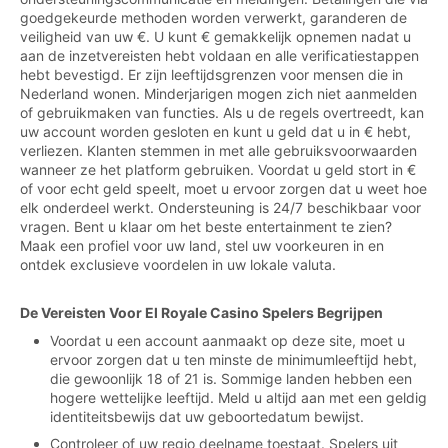
goedgekeurde methoden worden verwerkt, garanderen de
veiligheid van uw €. U kunt € gemakkelijk opnemen nadat u
aan de inzetvereisten hebt voldaan en alle verificatiestappen
hebt bevestigd. Er zijn leeftijdsgrenzen voor mensen die in
Nederland wonen. Minderjarigen mogen zich niet aanmelden
of gebruikmaken van functies. Als u de regels overtreedt, kan
uw account worden gesloten en kunt u geld dat u in € hebt,
verliezen. Klanten stemmen in met alle gebruiksvoorwaarden
wanneer ze het platform gebruiken. Voordat u geld stort in €
of voor echt geld speelt, moet u ervoor zorgen dat u weet hoe
elk onderdeel werkt. Ondersteuning is 24/7 beschikbaar voor
vragen. Bent u klaar om het beste entertainment te zien?
Maak een profiel voor uw land, stel uw voorkeuren in en
ontdek exclusieve voordelen in uw lokale valuta.
De Vereisten Voor El Royale Casino Spelers Begrijpen
Voordat u een account aanmaakt op deze site, moet u
ervoor zorgen dat u ten minste de minimumleeftijd hebt,
die gewoonlijk 18 of 21 is. Sommige landen hebben een
hogere wettelijke leeftijd. Meld u altijd aan met een geldig
identiteitsbewijs dat uw geboortedatum bewijst.
Controleer of uw regio deelname toestaat. Spelers uit