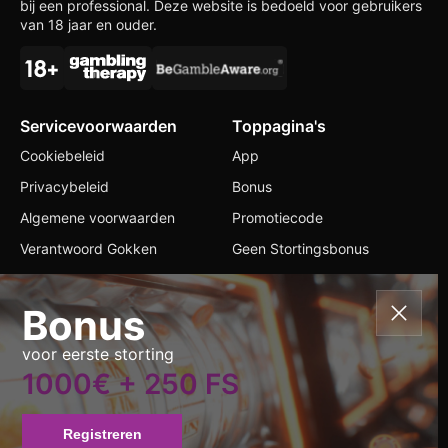
bij een professional. Deze website is bedoeld voor gebruikers
van 18 jaar en ouder.
Servicevoorwaarden
Toppagina's
Cookiebeleid
App
Privacybeleid
Bonus
Algemene voorwaarden
Promotiecode
Verantwoord Gokken
Geen Stortingsbonus
Contacten
Bonus
+356 56 204332
voor eerste storting
info@elroyale-casino.com
1000€ + 250 FS
Taal wisselen
Registreren