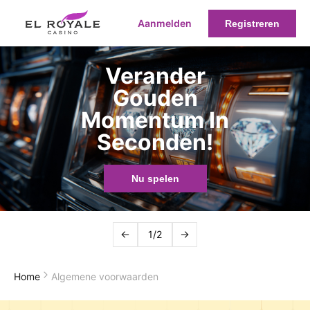
Aanmelden
Registreren
Verander
Gouden
Momentum In
Seconden!
Nu spelen
1/2
Home
Algemene voorwaarden