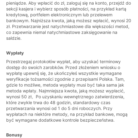
pieniądze. Aby wpłacić do zł, zaloguj się na konto, przejdź do
sekcji kasjera i wybierz sposób płatności, na przykład kartą
kredytową, portfelem elektronicznym lub przelewem
bankowym. Najniższa kwota, jaką możesz wpłacić, wynosi 20
zł. Przetwarzanie jest natychmiastowe dla większości metod,
co zapewnia niemal natychmiastowe zaksięgowanie na
saldzie.
Wypłaty
Przestrzegaj protokołów wypłat, aby uzyskać terminowy
dostęp do swoich zarobków. Przed złożeniem wniosku o
wypłatę upewnij się, że ukończyłeś wszystkie wymagane
weryfikacje tożsamości zgodnie z przepisami Polska. Tam,
gdzie to możliwe, metoda wypłaty musi być taka sama jak
metoda wpłaty. Najmniejsza kwota, jaką możesz wypłacić,
wynosi 50 zł。Po uzyskaniu wewnętrznego zatwierdzenia,
które zwykle trwa do 48 godzin, standardowy czas
przetwarzania wynosi od 1 do 5 dni roboczych. Przy
wypłatach na niektóre metody, na przykład bankowe, mogą
być wymagane dodatkowe kontrole bezpieczeństwa.
Bonusy