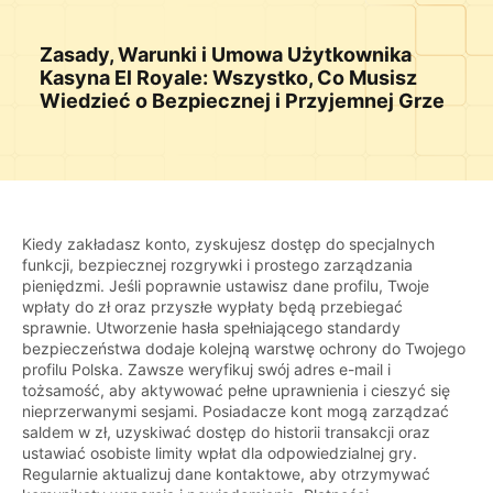
Zasady, Warunki i Umowa Użytkownika
Kasyna El Royale: Wszystko, Co Musisz
Wiedzieć o Bezpiecznej i Przyjemnej Grze
Kiedy zakładasz konto, zyskujesz dostęp do specjalnych
funkcji, bezpiecznej rozgrywki i prostego zarządzania
pieniędzmi. Jeśli poprawnie ustawisz dane profilu, Twoje
wpłaty do zł oraz przyszłe wypłaty będą przebiegać
sprawnie. Utworzenie hasła spełniającego standardy
bezpieczeństwa dodaje kolejną warstwę ochrony do Twojego
profilu Polska. Zawsze weryfikuj swój adres e-mail i
tożsamość, aby aktywować pełne uprawnienia i cieszyć się
nieprzerwanymi sesjami. Posiadacze kont mogą zarządzać
saldem w zł, uzyskiwać dostęp do historii transakcji oraz
ustawiać osobiste limity wpłat dla odpowiedzialnej gry.
Regularnie aktualizuj dane kontaktowe, aby otrzymywać