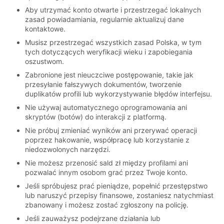
Aby utrzymać konto otwarte i przestrzegać lokalnych
zasad powiadamiania, regularnie aktualizuj dane
kontaktowe.
Musisz przestrzegać wszystkich zasad Polska, w tym
tych dotyczących weryfikacji wieku i zapobiegania
oszustwom.
Zabronione jest nieuczciwe postępowanie, takie jak
przesyłanie fałszywych dokumentów, tworzenie
duplikatów profili lub wykorzystywanie błędów interfejsu.
Nie używaj automatycznego oprogramowania ani
skryptów (botów) do interakcji z platformą.
Nie próbuj zmieniać wyników ani przerywać operacji
poprzez hakowanie, współpracę lub korzystanie z
niedozwolonych narzędzi.
Nie możesz przenosić sald zł między profilami ani
pozwalać innym osobom grać przez Twoje konto.
Jeśli spróbujesz prać pieniądze, popełnić przestępstwo
lub naruszyć przepisy finansowe, zostaniesz natychmiast
zbanowany i możesz zostać zgłoszony na policję.
Jeśli zauważysz podejrzane działania lub