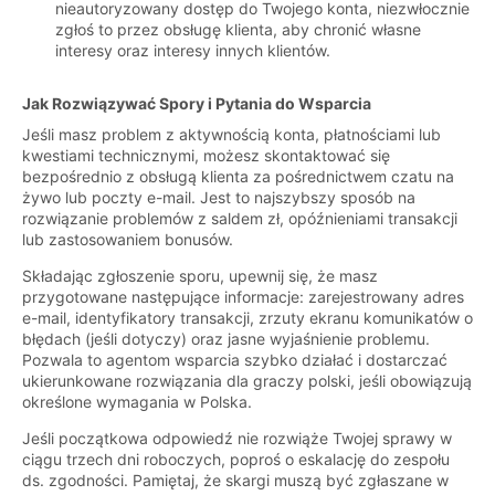
nieautoryzowany dostęp do Twojego konta, niezwłocznie
zgłoś to przez obsługę klienta, aby chronić własne
interesy oraz interesy innych klientów.
Jak Rozwiązywać Spory i Pytania do Wsparcia
Jeśli masz problem z aktywnością konta, płatnościami lub
kwestiami technicznymi, możesz skontaktować się
bezpośrednio z obsługą klienta za pośrednictwem czatu na
żywo lub poczty e-mail. Jest to najszybszy sposób na
rozwiązanie problemów z saldem zł, opóźnieniami transakcji
lub zastosowaniem bonusów.
Składając zgłoszenie sporu, upewnij się, że masz
przygotowane następujące informacje: zarejestrowany adres
e-mail, identyfikatory transakcji, zrzuty ekranu komunikatów o
błędach (jeśli dotyczy) oraz jasne wyjaśnienie problemu.
Pozwala to agentom wsparcia szybko działać i dostarczać
ukierunkowane rozwiązania dla graczy polski, jeśli obowiązują
określone wymagania w Polska.
Jeśli początkowa odpowiedź nie rozwiąże Twojej sprawy w
ciągu trzech dni roboczych, poproś o eskalację do zespołu
ds. zgodności. Pamiętaj, że skargi muszą być zgłaszane w