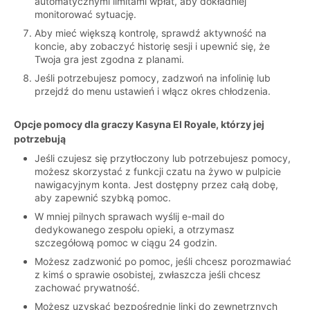
automatycznymi limitami wpłat, aby dokładniej
monitorować sytuację.
Aby mieć większą kontrolę, sprawdź aktywność na
koncie, aby zobaczyć historię sesji i upewnić się, że
Twoja gra jest zgodna z planami.
Jeśli potrzebujesz pomocy, zadzwoń na infolinię lub
przejdź do menu ustawień i włącz okres chłodzenia.
Opcje pomocy dla graczy Kasyna El Royale, którzy jej
potrzebują
Jeśli czujesz się przytłoczony lub potrzebujesz pomocy,
możesz skorzystać z funkcji czatu na żywo w pulpicie
nawigacyjnym konta. Jest dostępny przez całą dobę,
aby zapewnić szybką pomoc.
W mniej pilnych sprawach wyślij e-mail do
dedykowanego zespołu opieki, a otrzymasz
szczegółową pomoc w ciągu 24 godzin.
Możesz zadzwonić po pomoc, jeśli chcesz porozmawiać
z kimś o sprawie osobistej, zwłaszcza jeśli chcesz
zachować prywatność.
Możesz uzyskać bezpośrednie linki do zewnętrznych