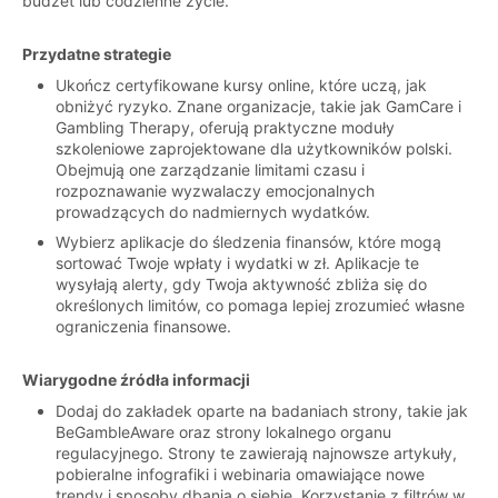
budżet lub codzienne życie.
Przydatne strategie
Ukończ certyfikowane kursy online, które uczą, jak
obniżyć ryzyko. Znane organizacje, takie jak GamCare i
Gambling Therapy, oferują praktyczne moduły
szkoleniowe zaprojektowane dla użytkowników polski.
Obejmują one zarządzanie limitami czasu i
rozpoznawanie wyzwalaczy emocjonalnych
prowadzących do nadmiernych wydatków.
Wybierz aplikacje do śledzenia finansów, które mogą
sortować Twoje wpłaty i wydatki w zł. Aplikacje te
wysyłają alerty, gdy Twoja aktywność zbliża się do
określonych limitów, co pomaga lepiej zrozumieć własne
ograniczenia finansowe.
Wiarygodne źródła informacji
Dodaj do zakładek oparte na badaniach strony, takie jak
BeGambleAware oraz strony lokalnego organu
regulacyjnego. Strony te zawierają najnowsze artykuły,
pobieralne infografiki i webinaria omawiające nowe
trendy i sposoby dbania o siebie. Korzystanie z filtrów w