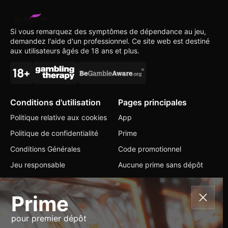
Si vous remarquez des symptômes de dépendance au jeu,
demandez l'aide d'un professionnel. Ce site web est destiné
aux utilisateurs âgés de 18 ans et plus.
Conditions d'utilisation
Pages principales
Politique relative aux cookies
App
Politique de confidentialité
Prime
Conditions Générales
Code promotionnel
Jeu responsable
Aucune prime sans dépôt
Contacts
Prime
+356 56 204332
pour premier dépôt
info@elroyale-casino.com