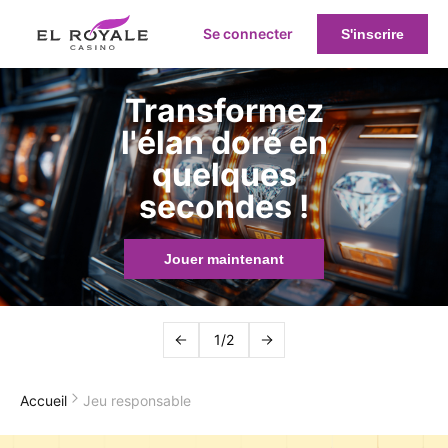
Se connecter
S'inscrire
Transformez
l'élan doré en
quelques
secondes !
Jouer maintenant
1/2
Accueil
Jeu responsable