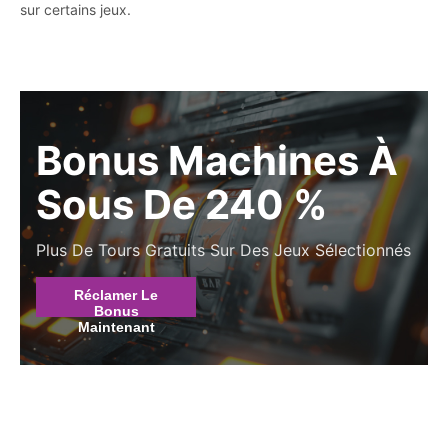
sur certains jeux.
Bonus Machines À
Sous De 240 %
Plus De Tours Gratuits Sur Des Jeux Sélectionnés
Réclamer Le
Bonus
Maintenant