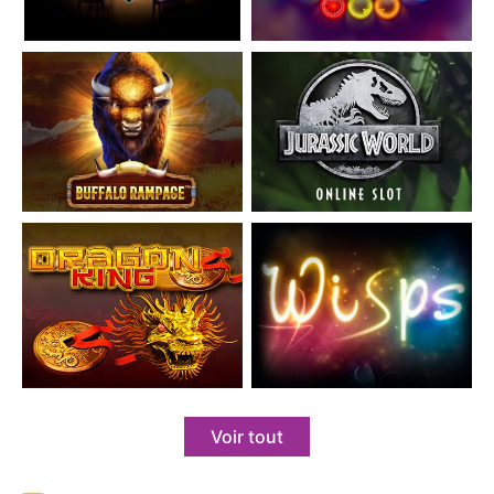
Voir tout