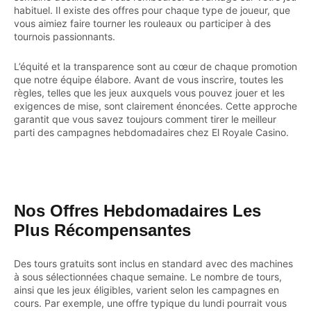
habituel. Il existe des offres pour chaque type de joueur, que
vous aimiez faire tourner les rouleaux ou participer à des
tournois passionnants.
L’équité et la transparence sont au cœur de chaque promotion
que notre équipe élabore. Avant de vous inscrire, toutes les
règles, telles que les jeux auxquels vous pouvez jouer et les
exigences de mise, sont clairement énoncées. Cette approche
garantit que vous savez toujours comment tirer le meilleur
parti des campagnes hebdomadaires chez El Royale Casino.
Nos Offres Hebdomadaires Les
Plus Récompensantes
Des tours gratuits sont inclus en standard avec des machines
à sous sélectionnées chaque semaine. Le nombre de tours,
ainsi que les jeux éligibles, varient selon les campagnes en
cours. Par exemple, une offre typique du lundi pourrait vous