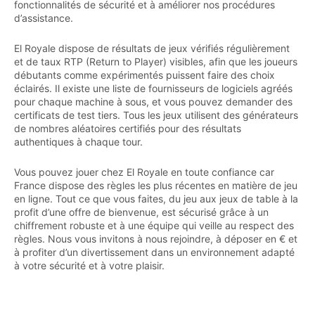
fonctionnalités de sécurité et à améliorer nos procédures
d’assistance.
El Royale dispose de résultats de jeux vérifiés régulièrement
et de taux RTP (Return to Player) visibles, afin que les joueurs
débutants comme expérimentés puissent faire des choix
éclairés. Il existe une liste de fournisseurs de logiciels agréés
pour chaque machine à sous, et vous pouvez demander des
certificats de test tiers. Tous les jeux utilisent des générateurs
de nombres aléatoires certifiés pour des résultats
authentiques à chaque tour.
Vous pouvez jouer chez El Royale en toute confiance car
France dispose des règles les plus récentes en matière de jeu
en ligne. Tout ce que vous faites, du jeu aux jeux de table à la
profit d’une offre de bienvenue, est sécurisé grâce à un
chiffrement robuste et à une équipe qui veille au respect des
règles. Nous vous invitons à nous rejoindre, à déposer en € et
à profiter d’un divertissement dans un environnement adapté
à votre sécurité et à votre plaisir.