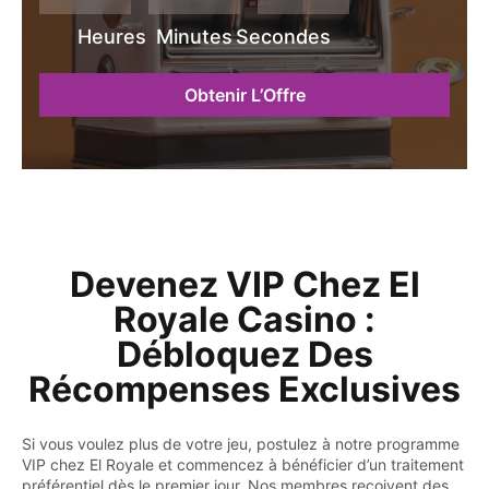
Heures
Minutes
Secondes
Obtenir L’Offre
Devenez VIP Chez El
Royale Casino :
Débloquez Des
Récompenses Exclusives
Si vous voulez plus de votre jeu, postulez à notre programme
VIP chez El Royale et commencez à bénéficier d’un traitement
préférentiel dès le premier jour. Nos membres reçoivent des