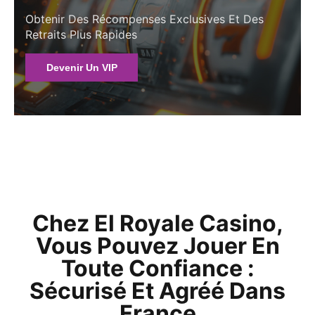
Obtenir Des Récompenses Exclusives Et Des
Retraits Plus Rapides
Devenir Un VIP
Chez El Royale Casino,
Vous Pouvez Jouer En
Toute Confiance :
Sécurisé Et Agréé Dans
France