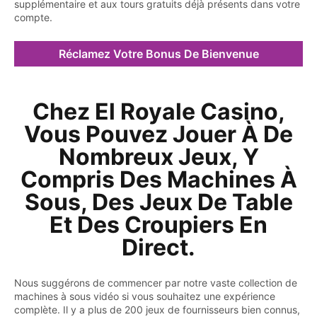
supplémentaire et aux tours gratuits déjà présents dans votre
compte.
Réclamez Votre Bonus De Bienvenue
Chez El Royale Casino,
Vous Pouvez Jouer À De
Nombreux Jeux, Y
Compris Des Machines À
Sous, Des Jeux De Table
Et Des Croupiers En
Direct.
Nous suggérons de commencer par notre vaste collection de
machines à sous vidéo si vous souhaitez une expérience
complète. Il y a plus de 200 jeux de fournisseurs bien connus,