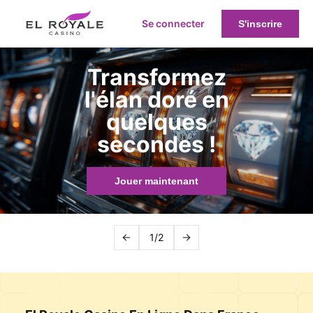
Se connecter
S'inscrire
Transformez
l'élan doré en
quelques
secondes !
Jouer maintenant
1/2