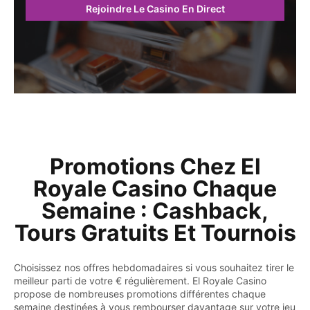
Rejoindre Le Casino En Direct
Promotions Chez El
Royale Casino Chaque
Semaine : Cashback,
Tours Gratuits Et Tournois
Choisissez nos offres hebdomadaires si vous souhaitez tirer le
meilleur parti de votre € régulièrement. El Royale Casino
propose de nombreuses promotions différentes chaque
semaine destinées à vous rembourser davantage sur votre jeu