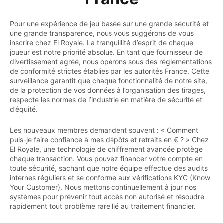
Pour une expérience de jeu basée sur une grande sécurité et
une grande transparence, nous vous suggérons de vous
inscrire chez El Royale. La tranquillité d’esprit de chaque
joueur est notre priorité absolue. En tant que fournisseur de
divertissement agréé, nous opérons sous des réglementations
de conformité strictes établies par les autorités France. Cette
surveillance garantit que chaque fonctionnalité de notre site,
de la protection de vos données à l’organisation des tirages,
respecte les normes de l’industrie en matière de sécurité et
d’équité.
Les nouveaux membres demandent souvent : « Comment
puis-je faire confiance à mes dépôts et retraits en € ? » Chez
El Royale, une technologie de chiffrement avancée protège
chaque transaction. Vous pouvez financer votre compte en
toute sécurité, sachant que notre équipe effectue des audits
internes réguliers et se conforme aux vérifications KYC (Know
Your Customer). Nous mettons continuellement à jour nos
systèmes pour prévenir tout accès non autorisé et résoudre
rapidement tout problème rare lié au traitement financier.