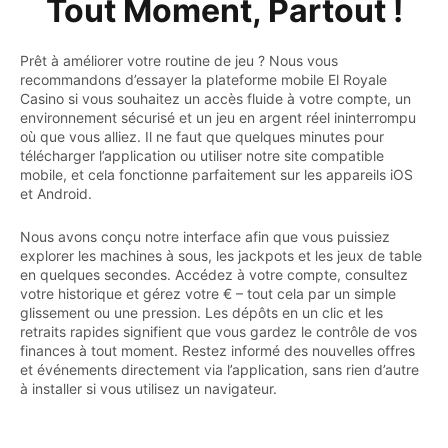
Tout Moment, Partout !
Prêt à améliorer votre routine de jeu ? Nous vous
recommandons d’essayer la plateforme mobile El Royale
Casino si vous souhaitez un accès fluide à votre compte, un
environnement sécurisé et un jeu en argent réel ininterrompu
où que vous alliez. Il ne faut que quelques minutes pour
télécharger l’application ou utiliser notre site compatible
mobile, et cela fonctionne parfaitement sur les appareils iOS
et Android.
Nous avons conçu notre interface afin que vous puissiez
explorer les machines à sous, les jackpots et les jeux de table
en quelques secondes. Accédez à votre compte, consultez
votre historique et gérez votre € – tout cela par un simple
glissement ou une pression. Les dépôts en un clic et les
retraits rapides signifient que vous gardez le contrôle de vos
finances à tout moment. Restez informé des nouvelles offres
et événements directement via l’application, sans rien d’autre
à installer si vous utilisez un navigateur.