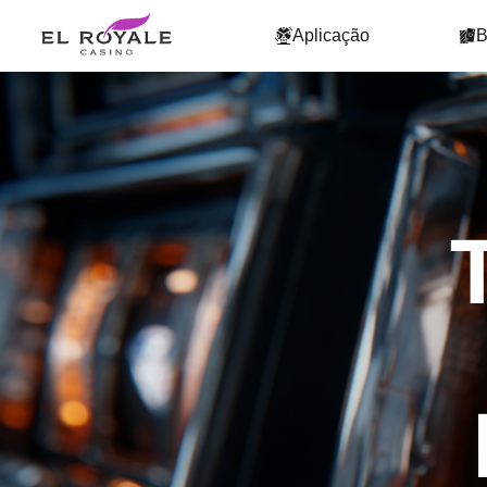
Aplicação
B