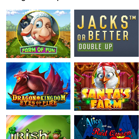
No Casino El Royale, Pode Jogar Com Confiança: Se
Segurança Rigorosa, Políticas Claras
O Casino El Royale No Seu Telemóvel: Jogue A Qualq
Funcionalidades Móveis Que Vai Apreciar
Junte-Se Aos Eventos Especiais Do Casino El Royale
Como Participar
Faça Parte Dos Vencedores Do Casino El Royale: Jo
Por Que Escolher O Casino El Royale?
Casino El Royale: Como Registar-Se E Configurar A 
Processo De Verificação