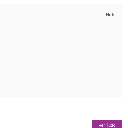
Hide
Ver Tudo