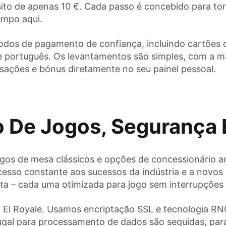
to de apenas 10 €. Cada passo é concebido para torn
empo aqui.
s de pagamento de confiança, incluindo cartões de 
e português. Os levantamentos são simples, com a 
nsações e bónus diretamente no seu painel pessoal.
o De Jogos, Segurança 
jogos de mesa clássicos e opções de concessionário
sso constante aos sucessos da indústria e a novos la
eta – cada uma otimizada para jogo sem interrupções 
 El Royale. Usamos encriptação SSL e tecnologia RNG
tugal para processamento de dados são seguidas, par