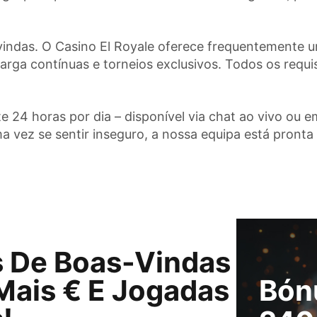
-vindas. O Casino El Royale oferece frequentemente 
rga contínuas e torneios exclusivos. Todos os requi
 24 horas por dia – disponível via chat ao vivo ou 
 vez se sentir inseguro, a nossa equipa está pronta 
 De Boas-Vindas
 Mais € E Jogadas
Bón