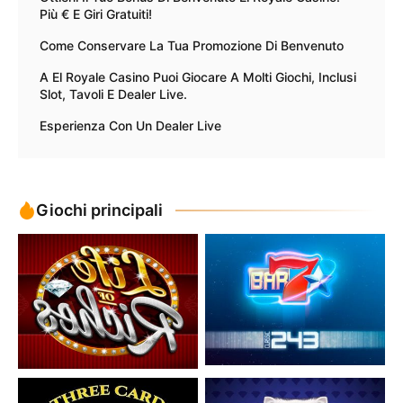
Più € E Giri Gratuiti!
Come Conservare La Tua Promozione Di Benvenuto
A El Royale Casino Puoi Giocare A Molti Giochi, Inclusi
Slot, Tavoli E Dealer Live.
Esperienza Con Un Dealer Live
Promozioni A El Royale Casino Ogni Settimana:
Cashback, Giri Gratuiti E Tornei
Le Nostre Offerte Settimanali Più Ricompensanti
Giochi principali
Diventa Un Vip A El Royale Casino: Sblocca
Ricompense Esclusive
Come Funziona Il Nostro Programma Vip
A El Royale Casino Puoi Giocare Con Fiducia: Sicuro E
Con Licenza In Italia
Sicurezza Rigorosa, Politiche Chiare
El Royale Casino Sul Tuo Telefono: Gioca Ogni Volta,