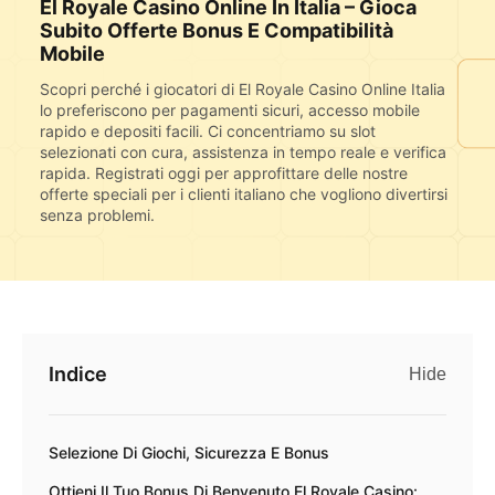
El Royale Casino Online In Italia – Gioca
Subito Offerte Bonus E Compatibilità
Mobile
Scopri perché i giocatori di El Royale Casino Online Italia
lo preferiscono per pagamenti sicuri, accesso mobile
rapido e depositi facili. Ci concentriamo su slot
selezionati con cura, assistenza in tempo reale e verifica
rapida. Registrati oggi per approfittare delle nostre
offerte speciali per i clienti italiano che vogliono divertirsi
senza problemi.
Indice
Hide
Selezione Di Giochi, Sicurezza E Bonus
Ottieni Il Tuo Bonus Di Benvenuto El Royale Casino: