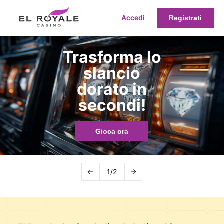
Accedi
Registrati
Trasforma lo
slancio
dorato in
secondi!
Gioca ora
1/2