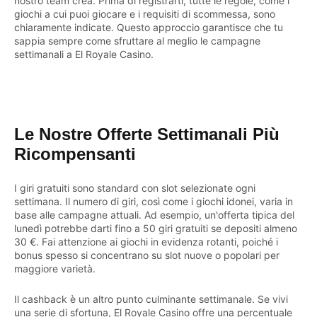
nostro team crea. Prima di registrarti, tutte le regole, come i
giochi a cui puoi giocare e i requisiti di scommessa, sono
chiaramente indicate. Questo approccio garantisce che tu
sappia sempre come sfruttare al meglio le campagne
settimanali a El Royale Casino.
Le Nostre Offerte Settimanali Più
Ricompensanti
I giri gratuiti sono standard con slot selezionate ogni
settimana. Il numero di giri, così come i giochi idonei, varia in
base alle campagne attuali. Ad esempio, un'offerta tipica del
lunedì potrebbe darti fino a 50 giri gratuiti se depositi almeno
30 €. Fai attenzione ai giochi in evidenza rotanti, poiché i
bonus spesso si concentrano su slot nuove o popolari per
maggiore varietà.
Il cashback è un altro punto culminante settimanale. Se vivi
una serie di sfortuna, El Royale Casino offre una percentuale