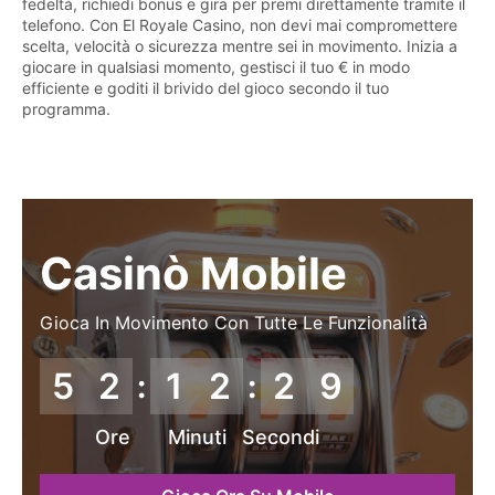
fedeltà, richiedi bonus e gira per premi direttamente tramite il
telefono. Con El Royale Casino, non devi mai compromettere
scelta, velocità o sicurezza mentre sei in movimento. Inizia a
giocare in qualsiasi momento, gestisci il tuo € in modo
efficiente e goditi il brivido del gioco secondo il tuo
programma.
Casinò Mobile
Gioca In Movimento Con Tutte Le Funzionalità
5
2
1
2
2
7
:
:
Ore
Minuti
Secondi