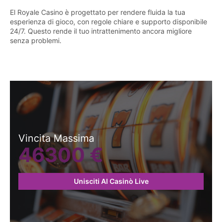
El Royale Casino è progettato per rendere fluida la tua
esperienza di gioco, con regole chiare e supporto disponibile
24/7. Questo rende il tuo intrattenimento ancora migliore
senza problemi.
Vincita Massima
46300 €
Unisciti Al Casinò Live