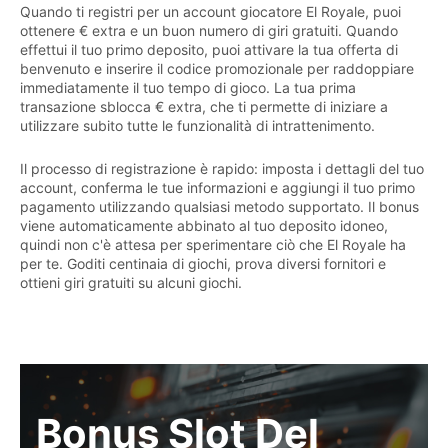
Quando ti registri per un account giocatore El Royale, puoi
ottenere € extra e un buon numero di giri gratuiti. Quando
effettui il tuo primo deposito, puoi attivare la tua offerta di
benvenuto e inserire il codice promozionale per raddoppiare
immediatamente il tuo tempo di gioco. La tua prima
transazione sblocca € extra, che ti permette di iniziare a
utilizzare subito tutte le funzionalità di intrattenimento.
Il processo di registrazione è rapido: imposta i dettagli del tuo
account, conferma le tue informazioni e aggiungi il tuo primo
pagamento utilizzando qualsiasi metodo supportato. Il bonus
viene automaticamente abbinato al tuo deposito idoneo,
quindi non c'è attesa per sperimentare ciò che El Royale ha
per te. Goditi centinaia di giochi, prova diversi fornitori e
ottieni giri gratuiti su alcuni giochi.
Bonus Slot Del