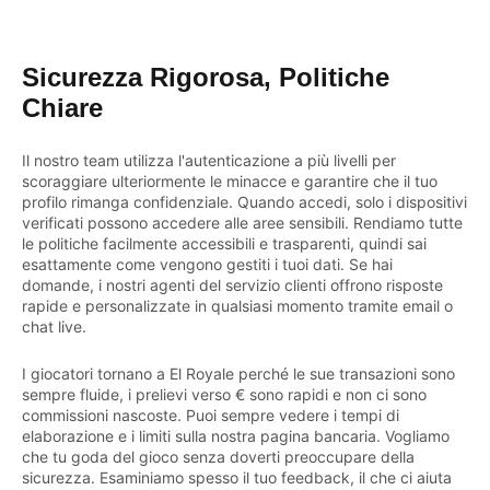
Sicurezza Rigorosa, Politiche
Chiare
Il nostro team utilizza l'autenticazione a più livelli per
scoraggiare ulteriormente le minacce e garantire che il tuo
profilo rimanga confidenziale. Quando accedi, solo i dispositivi
verificati possono accedere alle aree sensibili. Rendiamo tutte
le politiche facilmente accessibili e trasparenti, quindi sai
esattamente come vengono gestiti i tuoi dati. Se hai
domande, i nostri agenti del servizio clienti offrono risposte
rapide e personalizzate in qualsiasi momento tramite email o
chat live.
I giocatori tornano a El Royale perché le sue transazioni sono
sempre fluide, i prelievi verso € sono rapidi e non ci sono
commissioni nascoste. Puoi sempre vedere i tempi di
elaborazione e i limiti sulla nostra pagina bancaria. Vogliamo
che tu goda del gioco senza doverti preoccupare della
sicurezza. Esaminiamo spesso il tuo feedback, il che ci aiuta