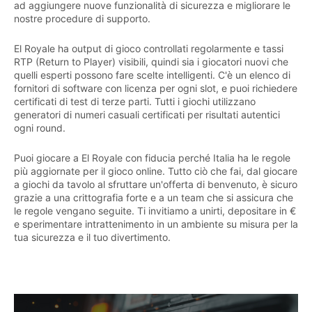
ad aggiungere nuove funzionalità di sicurezza e migliorare le
nostre procedure di supporto.
El Royale ha output di gioco controllati regolarmente e tassi
RTP (Return to Player) visibili, quindi sia i giocatori nuovi che
quelli esperti possono fare scelte intelligenti. C'è un elenco di
fornitori di software con licenza per ogni slot, e puoi richiedere
certificati di test di terze parti. Tutti i giochi utilizzano
generatori di numeri casuali certificati per risultati autentici
ogni round.
Puoi giocare a El Royale con fiducia perché Italia ha le regole
più aggiornate per il gioco online. Tutto ciò che fai, dal giocare
a giochi da tavolo al sfruttare un'offerta di benvenuto, è sicuro
grazie a una crittografia forte e a un team che si assicura che
le regole vengano seguite. Ti invitiamo a unirti, depositare in €
e sperimentare intrattenimento in un ambiente su misura per la
tua sicurezza e il tuo divertimento.