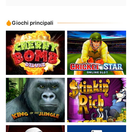
Confronto tra codici promozionali: quale offre il miglior
valore?
Esaminare i contributi dei giochi e i giri gratuiti
Giochi principali
Periodo di tempo e vantaggi continuativi
Comprendere i requisiti di scommessa per ogni
promozione
Perché i codici promozionali non funzionano e come
evitarli
Bonus di ricarica e promozioni per i giocatori che
durano
Come utilizzare codici promozionali mobili speciali sul
tuo telefono
Ricompense per la fedeltà collegate all'uso dei codici
promozionali
Accumulo di punti: come il tuo utilizzo influisce sui tuoi
progressi