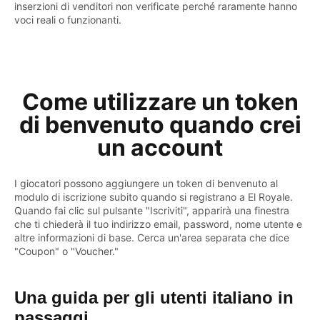
inserzioni di venditori non verificate perché raramente hanno
voci reali o funzionanti.
Come utilizzare un token
di benvenuto quando crei
un account
I giocatori possono aggiungere un token di benvenuto al
modulo di iscrizione subito quando si registrano a El Royale.
Quando fai clic sul pulsante "Iscriviti", apparirà una finestra
che ti chiederà il tuo indirizzo email, password, nome utente e
altre informazioni di base. Cerca un'area separata che dice
"Coupon" o "Voucher."
Una guida per gli utenti italiano in
passaggi