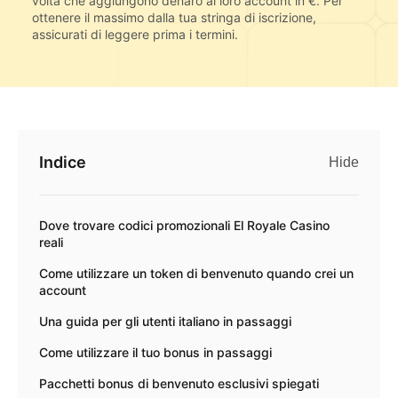
volta che aggiungono denaro ai loro account in €. Per
ottenere il massimo dalla tua stringa di iscrizione,
assicurati di leggere prima i termini.
Indice
Hide
Dove trovare codici promozionali El Royale Casino
reali
Come utilizzare un token di benvenuto quando crei un
account
Una guida per gli utenti italiano in passaggi
Come utilizzare il tuo bonus in passaggi
Pacchetti bonus di benvenuto esclusivi spiegati