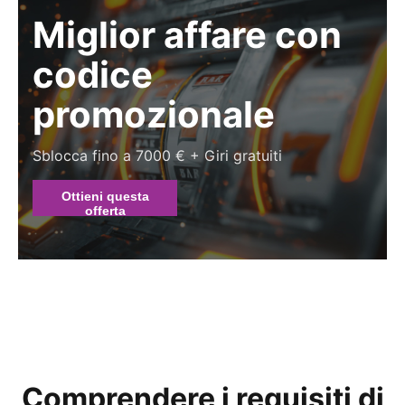
Miglior affare con
codice
promozionale
Sblocca fino a 7000 € + Giri gratuiti
Ottieni questa
offerta
Comprendere i requisiti di