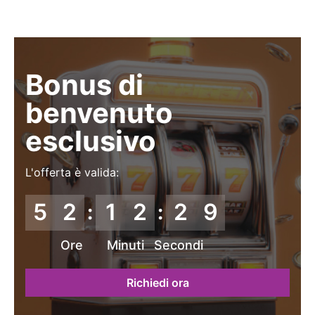
Bonus di
benvenuto
esclusivo
L'offerta è valida:
5
2
1
2
2
7
:
:
Ore
Minuti
Secondi
Richiedi ora