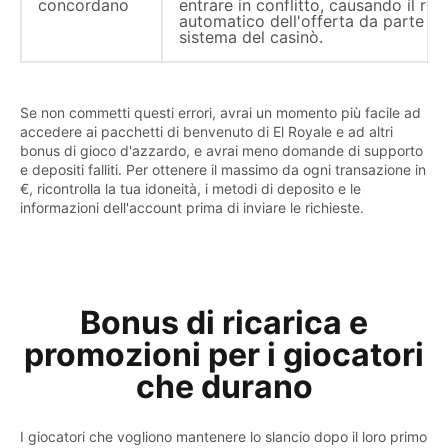
concordano
entrare in conflitto, causando il rifi
automatico dell'offerta da parte de
sistema del casinò.
Se non commetti questi errori, avrai un momento più facile ad
accedere ai pacchetti di benvenuto di El Royale e ad altri
bonus di gioco d'azzardo, e avrai meno domande di supporto
e depositi falliti. Per ottenere il massimo da ogni transazione in
€, ricontrolla la tua idoneità, i metodi di deposito e le
informazioni dell'account prima di inviare le richieste.
Bonus di ricarica e
promozioni per i giocatori
che durano
I giocatori che vogliono mantenere lo slancio dopo il loro primo