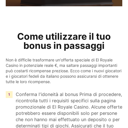
Come utilizzare il tuo
bonus in passaggi
Non è difficile trasformare un'offerta speciale di El Royale
Casino in potenziale reale €, ma saltare passaggi importanti
può costarti ricompense preziose. Ecco come i nuovi giocatori
e i giocatori fedeli da italiano possono assicurarsi di ottenere
tutte le loro ricompense.
Conferma l'idoneità al bonus Prima di procedere,
ricontrolla tutti i requisiti specifici sulla pagina
promozionale di El Royale Casino. Alcune offerte
potrebbero essere disponibili solo per persone
che non hanno mai effettuato un deposito o per
determinati tipi di giochi. Assicurati che il tuo