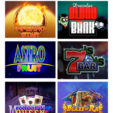
Domande comuni con risposta