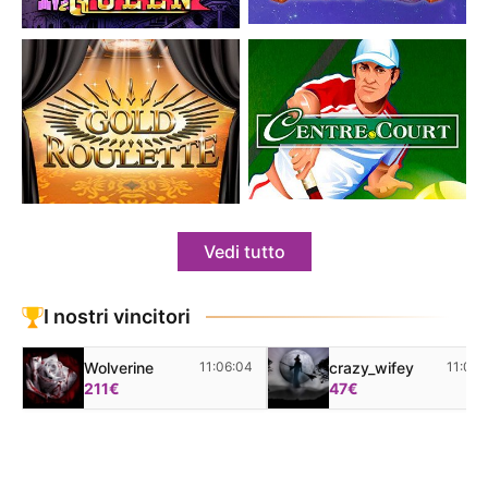
Vedi tutto
I nostri vincitori
Wolverine
11:06:04
crazy_wifey
11:05:
211€
47€