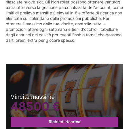
rilasciate nuove slot. Gli high roller possono ottenere vantaggi
extra attraverso la gestione personalizzata dell'account, come
limiti di prelievo mensili più elevati in € e offerte di ricarica non
elencate sul calendario delle promozioni pubbliche. Per
ottenere il massimo dalle tue vincite, controlla tutte le
promozioni attive ogni settimana e tieni d'occhio il tabellone
degli annunci del casinò per eventi flash o tornei che possono
darti premi extra per giocare spesso.
Vincita massima
48500 €
Richiedi ricarica