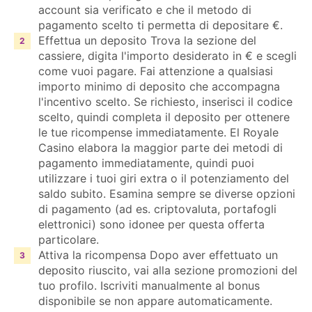
account sia verificato e che il metodo di
pagamento scelto ti permetta di depositare €.
Effettua un deposito Trova la sezione del
cassiere, digita l'importo desiderato in € e scegli
come vuoi pagare. Fai attenzione a qualsiasi
importo minimo di deposito che accompagna
l'incentivo scelto. Se richiesto, inserisci il codice
scelto, quindi completa il deposito per ottenere
le tue ricompense immediatamente. El Royale
Casino elabora la maggior parte dei metodi di
pagamento immediatamente, quindi puoi
utilizzare i tuoi giri extra o il potenziamento del
saldo subito. Esamina sempre se diverse opzioni
di pagamento (ad es. criptovaluta, portafogli
elettronici) sono idonee per questa offerta
particolare.
Attiva la ricompensa Dopo aver effettuato un
deposito riuscito, vai alla sezione promozioni del
tuo profilo. Iscriviti manualmente al bonus
disponibile se non appare automaticamente.