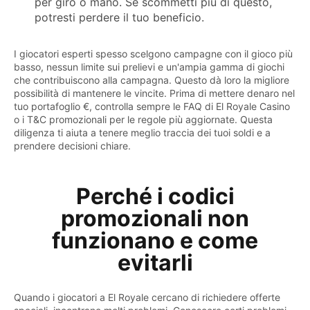
per giro o mano. Se scommetti più di questo,
potresti perdere il tuo beneficio.
I giocatori esperti spesso scelgono campagne con il gioco più
basso, nessun limite sui prelievi e un'ampia gamma di giochi
che contribuiscono alla campagna. Questo dà loro la migliore
possibilità di mantenere le vincite. Prima di mettere denaro nel
tuo portafoglio €, controlla sempre le FAQ di El Royale Casino
o i T&C promozionali per le regole più aggiornate. Questa
diligenza ti aiuta a tenere meglio traccia dei tuoi soldi e a
prendere decisioni chiare.
Perché i codici
promozionali non
funzionano e come
evitarli
Quando i giocatori a El Royale cercano di richiedere offerte