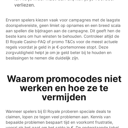
verliezen.
Ervaren spelers kiezen vaak voor campagnes met de laagste
doorspelvereiste, geen limiet op opnames en een breed scala
aan spellen die bijdragen aan de campagne. Dit geeft hen de
beste kans om hun winsten te behouden. Controleer altijd de
El Royale Casino-FAQ of promo T&Cs voor de meest actuele
regels voordat je geld in je €-portemonnee stopt. Deze
zorgvuldigheid helpt je om je geld beter bij te houden en
beslissingen te nemen die duidelijk zijn.
Waarom promocodes niet
werken en hoe ze te
vermijden
Wanneer spelers bij El Royale proberen speciale deals te
claimen, lopen ze tegen veel problemen aan. Kennis van
bepaalde problemen bespaart tijd en voorkomt frustratie,
vooral als het gaat om het saldo in €. De onderstaande tabel