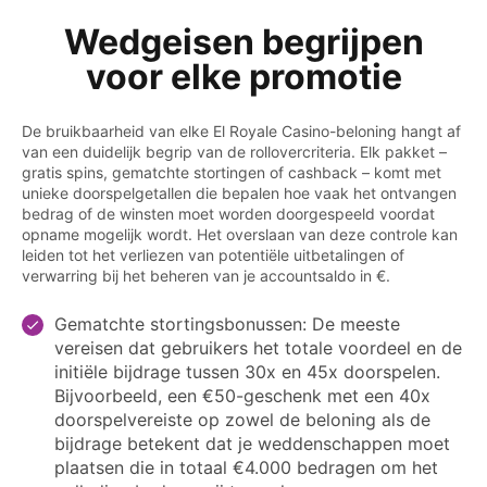
Wedgeisen begrijpen
voor elke promotie
De bruikbaarheid van elke El Royale Casino-beloning hangt af
van een duidelijk begrip van de rollovercriteria. Elk pakket –
gratis spins, gematchte stortingen of cashback – komt met
unieke doorspelgetallen die bepalen hoe vaak het ontvangen
bedrag of de winsten moet worden doorgespeeld voordat
opname mogelijk wordt. Het overslaan van deze controle kan
leiden tot het verliezen van potentiële uitbetalingen of
verwarring bij het beheren van je accountsaldo in €.
Gematchte stortingsbonussen: De meeste
vereisen dat gebruikers het totale voordeel en de
initiële bijdrage tussen 30x en 45x doorspelen.
Bijvoorbeeld, een €50-geschenk met een 40x
doorspelvereiste op zowel de beloning als de
bijdrage betekent dat je weddenschappen moet
plaatsen die in totaal €4.000 bedragen om het