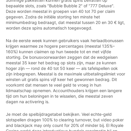
Sommige pakketten kunnen gratis spins bevatten op
bepaalde slots, zoals "Bubble Bubble 2" of "777 Deluxe".
Deze worden meestal in groepen van 40 tot 70 per claim
gegeven. Zodra de initiële storting ten minste het
minimumbedrag bedraagt, dat meestal tussen 20 en 30 € ligt,
worden deze spins automatisch toegevoegd.
Na de eerste week kunnen gebruikers vaak herlaadbonussen
krijgen waarmee ze hogere percentages (meestal 135%–
160%) kunnen claimen op hun tweede tot en met vijfde
storting. De bonusvoorwaarden zeggen dat de wedgeisen
meestal 35 keer het bedrag op slots zijn, maar ze kunnen
hoger zijn — rond de 40 tot 50 keer — als tafelspellen ook
zijn inbegrepen. Meestal is de maximale uitbetalingslimiet voor
winsten uit gratis spins vijf keer het gewonnen bedrag. Dit
voorkomt dat mensen te veel geld te vroeg in hun
lidmaatschap opnemen. Accounthouders krijgen een langere
tijd om hun beloningen in te wisselen, die meestal zeven
dagen na activering is.
Je moet de spelbijdragetabel bekijken. Veel echte-geld
slotspellen dragen 100% to clearing turnover, but video poker
and blackjack may only count for 20% of minder bij. El Royale
Casino werkt deze introductieve bundels regelmatig bij op