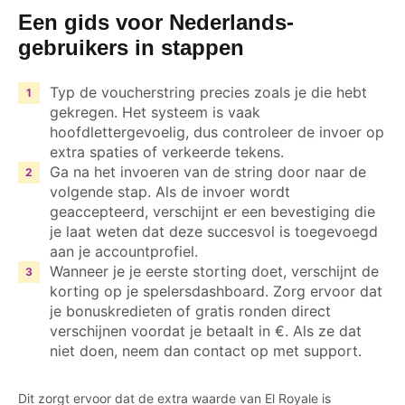
Een gids voor Nederlands-
gebruikers in stappen
Typ de voucherstring precies zoals je die hebt
gekregen. Het systeem is vaak
hoofdlettergevoelig, dus controleer de invoer op
extra spaties of verkeerde tekens.
Ga na het invoeren van de string door naar de
volgende stap. Als de invoer wordt
geaccepteerd, verschijnt er een bevestiging die
je laat weten dat deze succesvol is toegevoegd
aan je accountprofiel.
Wanneer je je eerste storting doet, verschijnt de
korting op je spelersdashboard. Zorg ervoor dat
je bonuskredieten of gratis ronden direct
verschijnen voordat je betaalt in €. Als ze dat
niet doen, neem dan contact op met support.
Dit zorgt ervoor dat de extra waarde van El Royale is