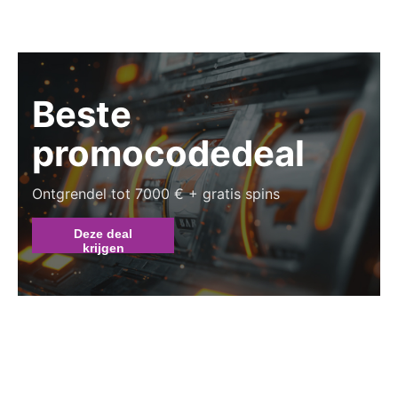
Beste
promocodedeal
Ontgrendel tot 7000 € + gratis spins
Deze deal
krijgen