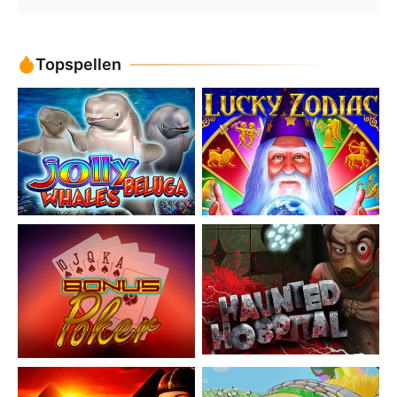
waarde?
Kijken naar spelbijdragen en gratis spins
Topspellen
Tijdsbestek en doorlopende voordelen
Wedgeisen begrijpen voor elke promotie
Waarom promocodes niet werken en hoe ze te
vermijden
Herlaadbonussen en doorlopende spelerspromoties
Hoe speciale mobiele promocodes op je telefoon te
gebruiken
Beloningen voor loyaliteit gekoppeld aan het gebruik
van promocodes
Puntenaccumulatie: hoe je gebruik je voortgang
beïnvloedt
Nivea-voordelen beïnvloed door frequente inwisseling
van aanbiedingen