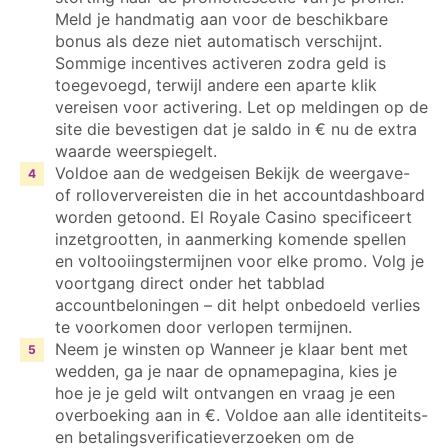
Meld je handmatig aan voor de beschikbare
bonus als deze niet automatisch verschijnt.
Sommige incentives activeren zodra geld is
toegevoegd, terwijl andere een aparte klik
vereisen voor activering. Let op meldingen op de
site die bevestigen dat je saldo in € nu de extra
waarde weerspiegelt.
Voldoe aan de wedgeisen Bekijk de weergave-
of rolloververeisten die in het accountdashboard
worden getoond. El Royale Casino specificeert
inzetgrootten, in aanmerking komende spellen
en voltooiingstermijnen voor elke promo. Volg je
voortgang direct onder het tabblad
accountbeloningen – dit helpt onbedoeld verlies
te voorkomen door verlopen termijnen.
Neem je winsten op Wanneer je klaar bent met
wedden, ga je naar de opnamepagina, kies je
hoe je je geld wilt ontvangen en vraag je een
overboeking aan in €. Voldoe aan alle identiteits-
en betalingsverificatieverzoeken om de