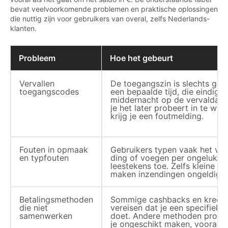
bevat veelvoorkomende problemen en praktische oplossingen
die nuttig zijn voor gebruikers van overal, zelfs Nederlands-
klanten.
Probleem
Hoe het gebeurt
Vervallen
De toegangszin is slechts gel
toegangscodes
een bepaalde tijd, die eindigt
middernacht op de vervaldatu
je het later probeert in te wiss
krijg je een foutmelding.
Fouten in opmaak
Gebruikers typen vaak het ve
en typfouten
ding of voegen per ongeluk sp
leestekens toe. Zelfs kleine fo
maken inzendingen ongeldig.
Betalingsmethoden
Sommige cashbacks en kredie
die niet
vereisen dat je een specifieke 
samenwerken
doet. Andere methoden probe
je ongeschikt maken, vooral v