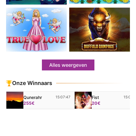
Alles weergeven
Onze Winnaars
Qunerahr
15:07:47
Fist
15:07:
255€
20€