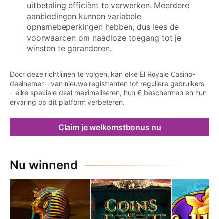
uitbetaling efficiënt te verwerken. Meerdere
aanbiedingen kunnen variabele
opnamebeperkingen hebben, dus lees de
voorwaarden om naadloze toegang tot je
winsten te garanderen.
Door deze richtlijnen te volgen, kan elke El Royale Casino-
deelnemer – van nieuwe registranten tot reguliere gebruikers
– elke speciale deal maximaliseren, hun € beschermen en hun
ervaring op dit platform verbeteren.
Claim je welkomstbonus nu
Nu winnend