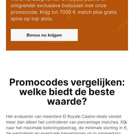
ontgrendel exclusieve bonussen met onze
promocode. Krijg tot 7000 € match plus gratis
spins op top slots.
Bonus nu krijgen
Promocodes vergelijken:
welke biedt de beste
waarde?
Het evalueren van meerdere El Royale Casino-deals vereist
meer dan alleen het controleren van percentage matches. Kijk
naar het maximale beloningsbedrag, de minimale storting in €,
de wedgeisen en eventuele beperkingen op in aanmerking