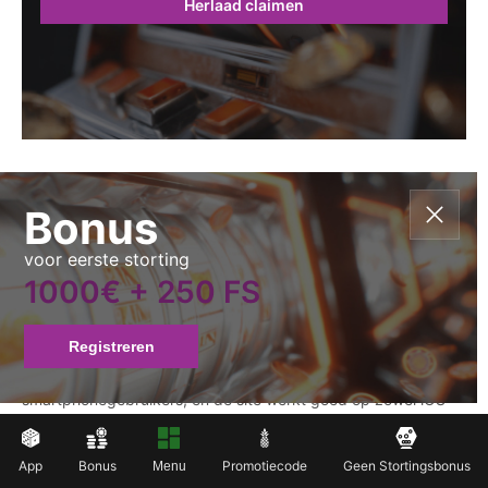
Herlaad claimen
Bonus
Hoe speciale mobiele
voor eerste storting
promocodes op je
1000€ + 250 FS
telefoon te gebruiken
Registreren
El Royale Casino biedt gepersonaliseerde beloningen voor
smartphonegebruikers, en de site werkt goed op zowel iOS
als Android. Mobiel-only beloningen maken het gemakkelijk
om je saldo in € te beheren of stortingen onderweg te doen.
Om van deze speciale aanbiedingen te profiteren, zorg ervoor
App
Bonus
Promotiecode
Geen Stortingsbonus
Menu
dat je het platform bezoekt via de officiële mobiele website of