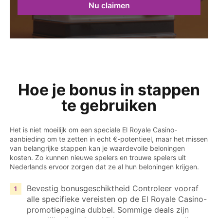
Nu claimen
Hoe je bonus in stappen
te gebruiken
Het is niet moeilijk om een speciale El Royale Casino-
aanbieding om te zetten in echt €-potentieel, maar het missen
van belangrijke stappen kan je waardevolle beloningen
kosten. Zo kunnen nieuwe spelers en trouwe spelers uit
Nederlands ervoor zorgen dat ze al hun beloningen krijgen.
Bevestig bonusgeschiktheid Controleer vooraf
alle specifieke vereisten op de El Royale Casino-
promotiepagina dubbel. Sommige deals zijn