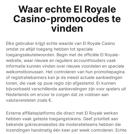
Waar echte El Royale
Casino-promocodes te
vinden
Elke gebruiker krijgt echte waarde van El Royale Casino
omdat ze altijd toegang hebben tot speciale
toegangssleutelwoorden. Begin met de officiële El Royale-
website, waar nieuwe en reguliere accounthouders vaak
informatie kunnen vinden over nieuwe voordelen en speciale
welkomstbonussen. Het controleren van hun promotiepagina
of registratiebanners kan je de meest actuele aanbiedingen
tonen, die vaak op jouw regio zijn afgestemd. Er kunnen
bijvoorbeeld verschillende aanbevelingen zijn voor spelers uit
Nederlands om ervoor te zorgen dat ze voldoen aan
valutavereisten zoals €.
Externe affiliateplatforms die direct met El Royale werken
hebben vaak geteste toegangstokens. Geef prioriteit aan
bekende gokrecensiesites die moderatieteams hebben die
inzendingen handmatig één keer per week controleren. Echte