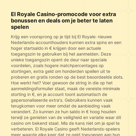
El Royale Casino-promocode voor extra
bonussen en deals om je beter te laten
spelen
Krijg een voorsprong op je tijd bij El Royale: nieuwe
Nederlands-accounthouders kunnen extra spins en een
hoger startsaldo in € krijgen door een actuele
toegangszin te gebruiken bij het aanmelden. Deze
unieke toegangszin opent de deur naar speciale
voordelen, zoals hogere matchpercentages op
stortingen, extra geld om honderden spellen uit te
proberen en gratis ronden op de best beoordeelde slots.
Hoe werkt het? Voer gewoon de string in die op het
aanmeldingsformulier staat, maak de vereiste minimale
storting in €, en je account toont automatisch de
gepersonaliseerde extra's. Gebruikers kunnen vaak
terugkomen voor meer omdat de aanbieding vaak
verandert. Zo kunnen ze hun saldo in € hoog houden
terwijl ze genieten van de veiligheid en variatie waar dit
casino om bekend staat. Mis de kans niet om je spel te
verbeteren. El Royale Casino geeft Nederlands-spelers
meer waarde elke keer dat ze geld toevoegen aan hun