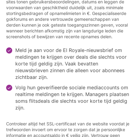
sites tonen gebruikersbeoordelingen, datums en leggen de
voorwaarden van geschiktheid duidelijk uit, zoals minimale
stortingsbedragen of opnamelimieten in €. Gespecialiseerde
gokforums en andere vertrouwde gemeenschappen van
derden kunnen je ook geteste toegangszinnen geven, vooral
wanneer berichten afkomstig zijn van langdurige leden die
screenshots of bewijzen van recente opnames delen.
Meld je aan voor de El Royale-nieuwsbrief om
meldingen te krijgen over deals die slechts voor
korte tijd geldig zijn. Vaak bevatten
nieuwsbrieven zinnen die alleen voor abonnees
zichtbaar zijn.
Volg hun geverifieerde sociale mediaccounts om
realtime meldingen te krijgen. Managers plaatsen
soms flitsdeals die slechts voor korte tijd geldig
zijn.
Controleer altijd het SSL-certificaat van de website voordat je
trefwoorden invoert om ervoor te zorgen dat je persoonlijke
informatie en accountsaldo in € veilig zijn. Vertrouw geen