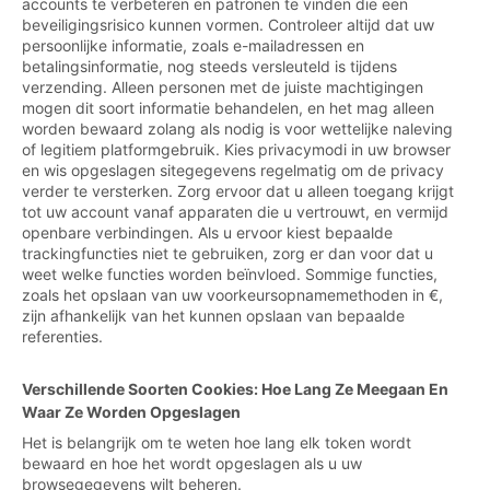
accounts te verbeteren en patronen te vinden die een
beveiligingsrisico kunnen vormen. Controleer altijd dat uw
persoonlijke informatie, zoals e-mailadressen en
betalingsinformatie, nog steeds versleuteld is tijdens
verzending. Alleen personen met de juiste machtigingen
mogen dit soort informatie behandelen, en het mag alleen
worden bewaard zolang als nodig is voor wettelijke naleving
of legitiem platformgebruik. Kies privacymodi in uw browser
en wis opgeslagen sitegegevens regelmatig om de privacy
verder te versterken. Zorg ervoor dat u alleen toegang krijgt
tot uw account vanaf apparaten die u vertrouwt, en vermijd
openbare verbindingen. Als u ervoor kiest bepaalde
trackingfuncties niet te gebruiken, zorg er dan voor dat u
weet welke functies worden beïnvloed. Sommige functies,
zoals het opslaan van uw voorkeursopnamemethoden in €,
zijn afhankelijk van het kunnen opslaan van bepaalde
referenties.
Verschillende Soorten Cookies: Hoe Lang Ze Meegaan En
Waar Ze Worden Opgeslagen
Het is belangrijk om te weten hoe lang elk token wordt
bewaard en hoe het wordt opgeslagen als u uw
browsegegevens wilt beheren.