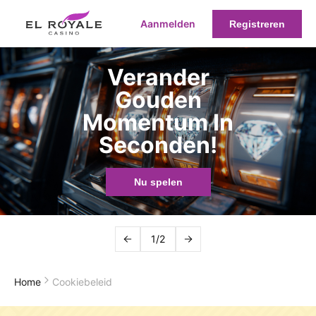
Aanmelden
Registreren
Verander
Gouden
Momentum In
Seconden!
Nu spelen
1/2
Home
Cookiebeleid