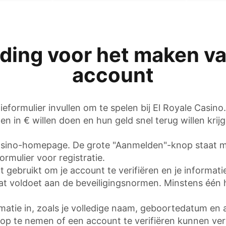
ding voor het maken van
account
eformulier invullen om te spelen bij El Royale Casino.
 in € willen doen en hun geld snel terug willen krijg
asino-homepage. De grote "Aanmelden"-knop staat m
ormulier voor registratie.
t gebruikt om je account te verifiëren en je informat
voldoet aan de beveiligingsnormen. Minstens één hoo
rmatie in, zoals je volledige naam, geboortedatum en a
op te nemen of een account te verifiëren kunnen ver