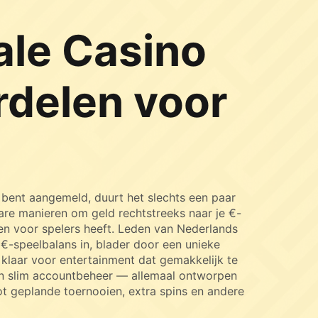
ale Casino
rdelen voor
je bent aangemeld, duurt het slechts een paar
bare manieren om geld rechtstreeks naar je €-
en voor spelers heeft. Leden van Nederlands
e €-speelbalans in, blader door een unieke
 klaar voor entertainment dat gemakkelijk te
 en slim accountbeheer — allemaal ontworpen
ot geplande toernooien, extra spins en andere