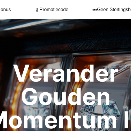
onus
Promotiecode
Geen Stortings
Verander
Gouden
Momentum I