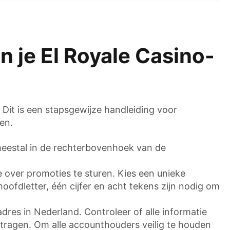
 je El Royale Casino-
 Dit is een stapsgewijze handleiding voor
en.
eestal in de rechterbovenhoek van de
ie over promoties te sturen. Kies een unieke
fdletter, één cijfer en acht tekens zijn nodig om
dres in Nederland. Controleer of alle informatie
tragen. Om alle accounthouders veilig te houden