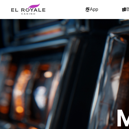
App
B