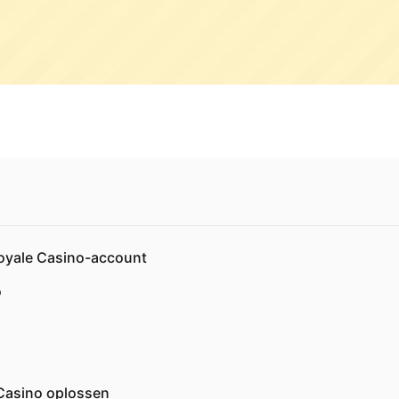
Royale Casino-account
o
 Casino oplossen