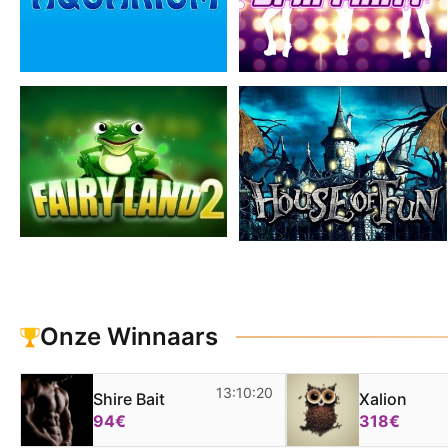
E-mailverificatie afronden
Hoe haal je je wachtwoord terug
Hoe stort je en neem je op nadat je succesvol bent i
Op de hoogte blijven: meldingen krijgen over specia
Hoe activeer je gepersonaliseerde meldingen
Optimaliseer je meldingservaring
Onze Winnaars
13:10:26
Plocek
Shire Bait
431€
94€