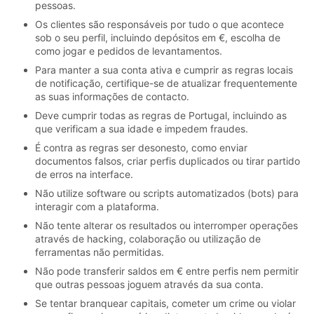
pessoas.
Os clientes são responsáveis por tudo o que acontece
sob o seu perfil, incluindo depósitos em €, escolha de
como jogar e pedidos de levantamentos.
Para manter a sua conta ativa e cumprir as regras locais
de notificação, certifique-se de atualizar frequentemente
as suas informações de contacto.
Deve cumprir todas as regras de Portugal, incluindo as
que verificam a sua idade e impedem fraudes.
É contra as regras ser desonesto, como enviar
documentos falsos, criar perfis duplicados ou tirar partido
de erros na interface.
Não utilize software ou scripts automatizados (bots) para
interagir com a plataforma.
Não tente alterar os resultados ou interromper operações
através de hacking, colaboração ou utilização de
ferramentas não permitidas.
Não pode transferir saldos em € entre perfis nem permitir
que outras pessoas joguem através da sua conta.
Se tentar branquear capitais, cometer um crime ou violar