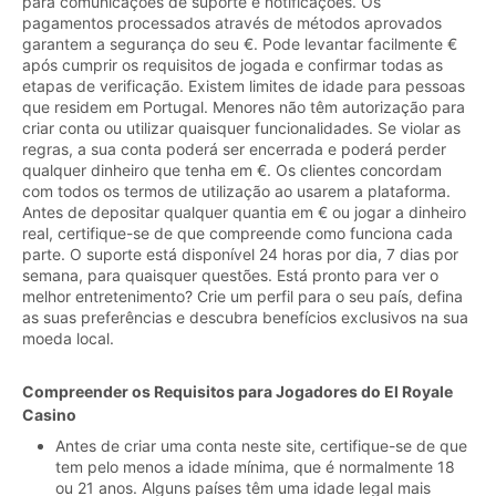
para comunicações de suporte e notificações. Os
pagamentos processados através de métodos aprovados
garantem a segurança do seu €. Pode levantar facilmente €
após cumprir os requisitos de jogada e confirmar todas as
etapas de verificação. Existem limites de idade para pessoas
que residem em Portugal. Menores não têm autorização para
criar conta ou utilizar quaisquer funcionalidades. Se violar as
regras, a sua conta poderá ser encerrada e poderá perder
qualquer dinheiro que tenha em €. Os clientes concordam
com todos os termos de utilização ao usarem a plataforma.
Antes de depositar qualquer quantia em € ou jogar a dinheiro
real, certifique-se de que compreende como funciona cada
parte. O suporte está disponível 24 horas por dia, 7 dias por
semana, para quaisquer questões. Está pronto para ver o
melhor entretenimento? Crie um perfil para o seu país, defina
as suas preferências e descubra benefícios exclusivos na sua
moeda local.
Compreender os Requisitos para Jogadores do El Royale
Casino
Antes de criar uma conta neste site, certifique-se de que
tem pelo menos a idade mínima, que é normalmente 18
ou 21 anos. Alguns países têm uma idade legal mais