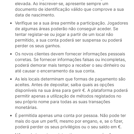
elevada. Ao inscrever-se, apresente sempre um
documento de identificação válido que comprove a sua
data de nascimento.
Verifique se a sua área permite a participação. Jogadores
de algumas áreas poderão não conseguir aceder. Se
tentar registar-se ou jogar a partir de um local não
permitido, a sua conta poderá ser suspensa ou poderá
perder os seus ganhos.
Os novos clientes devem fornecer informações pessoais
corretas. Se fornecer informações falsas ou incompletas,
poderá demorar mais tempo a receber o seu dinheiro ou
até causar o encerramento da sua conta.
As leis locais determinam que formas de pagamento são
aceites. Antes de depositar, saiba quais as opções
disponíveis na sua área para gerir €. A plataforma poderá
permitir apenas a utilização de métodos registados no
seu próprio nome para todas as suas transações
monetárias.
É permitida apenas uma conta por pessoa. Não pode ter
mais do que um perfil, mesmo por engano, e, se o fizer,
poderá perder os seus privilégios ou o seu saldo em €.