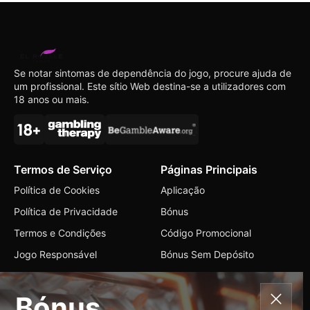
Se notar sintomas de dependência do jogo, procure ajuda de
um profissional. Este sítio Web destina-se a utilizadores com
18 anos ou mais.
Termos de Serviço
Páginas Principais
Política de Cookies
Aplicação
Política de Privacidade
Bónus
Termos e Condições
Código Promocional
Jogo Responsável
Bónus Sem Depósito
Contactos
Bónus
+356 56 204332