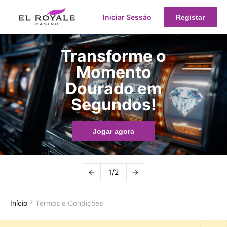
Iniciar Sessão
Registar
Transforme o
Momento
Dourado em
Segundos!
Jogar agora
1/2
Início
Termos e Condições