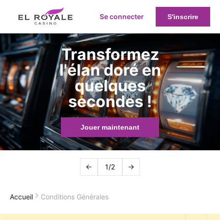
Se connecter
S'inscrire
Transformez
l'élan doré en
quelques
secondes !
Jouer maintenant
1/2
Accueil
Conditions Générales