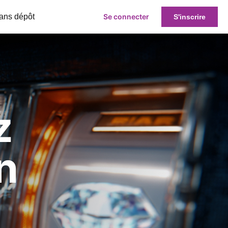
ans dépôt
Se connecter
S'inscrire
z
n