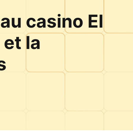
 au casino El
 et la
s