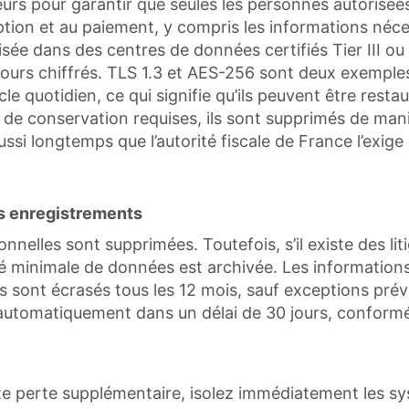
teurs pour garantir que seules les personnes autorisé
iption et au paiement, y compris les informations néce
sée dans des centres de données certifiés Tier III ou s
ujours chiffrés. TLS 1.3 et AES-256 sont deux exemple
 quotidien, ce qui signifie qu’ils peuvent être resta
 de conservation requises, ils sont supprimés de maniè
si longtemps que l’autorité fiscale de France l’exige
es enregistrements
nelles sont supprimées. Toutefois, s’il existe des lit
ité minimale de données est archivée. Les informatio
s sont écrasés tous les 12 mois, sauf exceptions prév
automatiquement dans un délai de 30 jours, conformém
te perte supplémentaire, isolez immédiatement les s