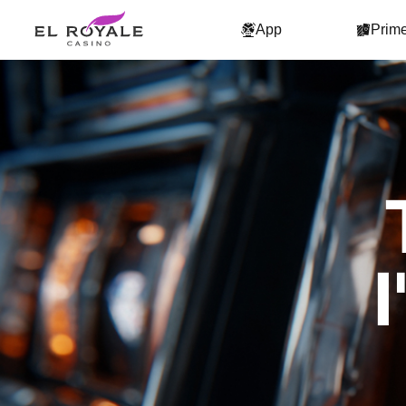
App
Prim