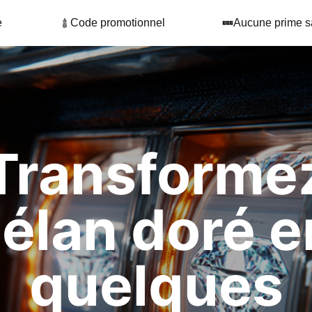
e
Code promotionnel
Aucune prime s
Transforme
l'élan doré e
quelques