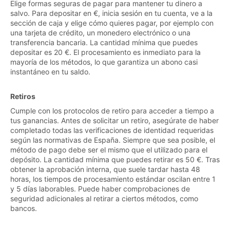
Elige formas seguras de pagar para mantener tu dinero a
salvo. Para depositar en €, inicia sesión en tu cuenta, ve a la
sección de caja y elige cómo quieres pagar, por ejemplo con
una tarjeta de crédito, un monedero electrónico o una
transferencia bancaria. La cantidad mínima que puedes
depositar es 20 €. El procesamiento es inmediato para la
mayoría de los métodos, lo que garantiza un abono casi
instantáneo en tu saldo.
Retiros
Cumple con los protocolos de retiro para acceder a tiempo a
tus ganancias. Antes de solicitar un retiro, asegúrate de haber
completado todas las verificaciones de identidad requeridas
según las normativas de España. Siempre que sea posible, el
método de pago debe ser el mismo que el utilizado para el
depósito. La cantidad mínima que puedes retirar es 50 €. Tras
obtener la aprobación interna, que suele tardar hasta 48
horas, los tiempos de procesamiento estándar oscilan entre 1
y 5 días laborables. Puede haber comprobaciones de
seguridad adicionales al retirar a ciertos métodos, como
bancos.