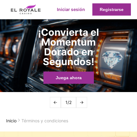
Iniciar sesión
Registrarse
¡Convierta el
Momentum
Dorado en
Segundos!
Juega ahora
1/2
Inicio
Términos y condiciones