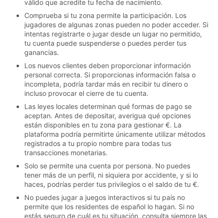
válido que acredite tu fecha de nacimiento.
Comprueba si tu zona permite la participación. Los
jugadores de algunas zonas pueden no poder acceder. Si
intentas registrarte o jugar desde un lugar no permitido,
tu cuenta puede suspenderse o puedes perder tus
ganancias.
Los nuevos clientes deben proporcionar información
personal correcta. Si proporcionas información falsa o
incompleta, podría tardar más en recibir tu dinero o
incluso provocar el cierre de tu cuenta.
Las leyes locales determinan qué formas de pago se
aceptan. Antes de depositar, averigua qué opciones
están disponibles en tu zona para gestionar €. La
plataforma podría permitirte únicamente utilizar métodos
registrados a tu propio nombre para todas tus
transacciones monetarias.
Solo se permite una cuenta por persona. No puedes
tener más de un perfil, ni siquiera por accidente, y si lo
haces, podrías perder tus privilegios o el saldo de tu €.
No puedes jugar a juegos interactivos si tu país no
permite que los residentes de español lo hagan. Si no
estás seguro de cuál es tu situación, consulta siempre las