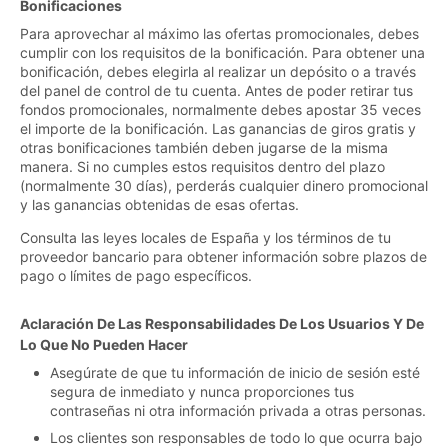
Bonificaciones
Para aprovechar al máximo las ofertas promocionales, debes
cumplir con los requisitos de la bonificación. Para obtener una
bonificación, debes elegirla al realizar un depósito o a través
del panel de control de tu cuenta. Antes de poder retirar tus
fondos promocionales, normalmente debes apostar 35 veces
el importe de la bonificación. Las ganancias de giros gratis y
otras bonificaciones también deben jugarse de la misma
manera. Si no cumples estos requisitos dentro del plazo
(normalmente 30 días), perderás cualquier dinero promocional
y las ganancias obtenidas de esas ofertas.
Consulta las leyes locales de España y los términos de tu
proveedor bancario para obtener información sobre plazos de
pago o límites de pago específicos.
Aclaración De Las Responsabilidades De Los Usuarios Y De
Lo Que No Pueden Hacer
Asegúrate de que tu información de inicio de sesión esté
segura de inmediato y nunca proporciones tus
contraseñas ni otra información privada a otras personas.
Los clientes son responsables de todo lo que ocurra bajo