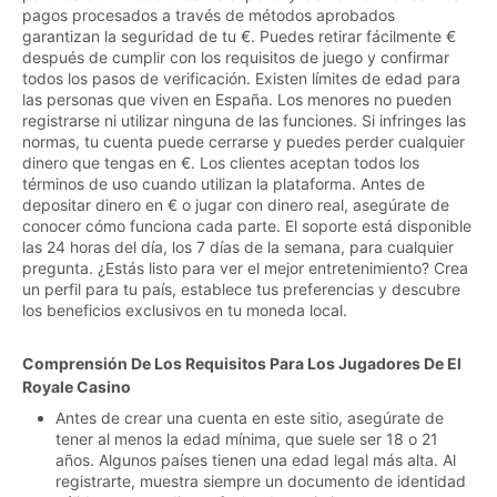
pagos procesados a través de métodos aprobados
garantizan la seguridad de tu €. Puedes retirar fácilmente €
después de cumplir con los requisitos de juego y confirmar
todos los pasos de verificación. Existen límites de edad para
las personas que viven en España. Los menores no pueden
registrarse ni utilizar ninguna de las funciones. Si infringes las
normas, tu cuenta puede cerrarse y puedes perder cualquier
dinero que tengas en €. Los clientes aceptan todos los
términos de uso cuando utilizan la plataforma. Antes de
depositar dinero en € o jugar con dinero real, asegúrate de
conocer cómo funciona cada parte. El soporte está disponible
las 24 horas del día, los 7 días de la semana, para cualquier
pregunta. ¿Estás listo para ver el mejor entretenimiento? Crea
un perfil para tu país, establece tus preferencias y descubre
los beneficios exclusivos en tu moneda local.
Comprensión De Los Requisitos Para Los Jugadores De El
Royale Casino
Antes de crear una cuenta en este sitio, asegúrate de
tener al menos la edad mínima, que suele ser 18 o 21
años. Algunos países tienen una edad legal más alta. Al
registrarte, muestra siempre un documento de identidad