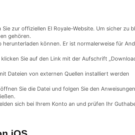
ie zur offiziellen El Royale-Website. Um sicher zu b
nen gehören.
p herunterladen können. Er ist normalerweise für And
licken Sie auf den Link mit der Aufschrift „Download
mit Dateien von externen Quellen installiert werden
ffnen Sie die Datei und folgen Sie den Anweisungen
ießen.
melden sich bei Ihrem Konto an und prüfen Ihr Guthab
on iOS