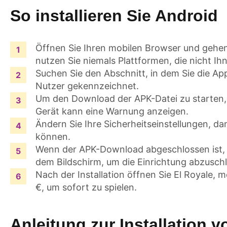
So installieren Sie Android
Öffnen Sie Ihren mobilen Browser und gehen S
nutzen Sie niemals Plattformen, die nicht Ih
Suchen Sie den Abschnitt, in dem Sie die Ap
Nutzer gekennzeichnet.
Um den Download der APK-Datei zu starten, k
Gerät kann eine Warnung anzeigen.
Ändern Sie Ihre Sicherheitseinstellungen, da
können.
Wenn der APK-Download abgeschlossen ist, ö
dem Bildschirm, um die Einrichtung abzuschl
Nach der Installation öffnen Sie El Royale, 
€, um sofort zu spielen.
Anleitung zur Installation v