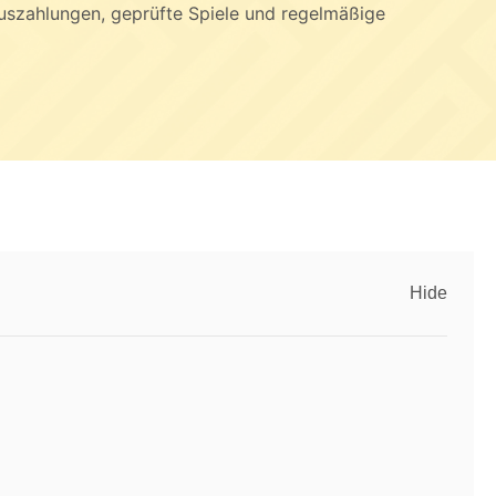
 Auszahlungen, geprüfte Spiele und regelmäßige
Hide