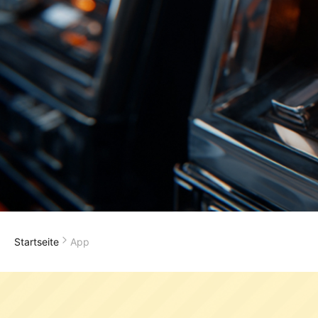
Startseite
App