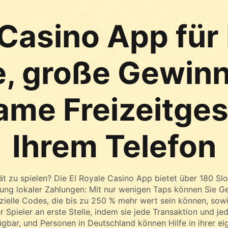
 Casino App für
e, große Gewin
ame Freizeitges
Ihrem Telefon
t zu spielen? Die El Royale Casino App bietet über 180 Slo
ützung lokaler Zahlungen: Mit nur wenigen Taps können Sie G
zielle Codes, die bis zu 250 % mehr wert sein können, sowie
r Spieler an erste Stelle, indem sie jede Transaktion und je
gbar, und Personen in Deutschland können Hilfe in ihrer ei