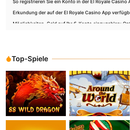
So registrieren Sie ein Konto in der El Royale Casino
Erkundung der auf der El Royale Casino App verfügb
Möglichkeiten, Geld auf Ihr €-Konto einzuzahlen: Op
Akzeptierte Zahlungsarten
Einzahlungslimits und Geschwindigkeit
So nehmen Sie für deutsch-Spieler ab: So erhalten Si
Top-Spiele
Schritt-für-Schritt-Anleitung
Wichtige Hinweise
Die El Royale Casino App bietet Boni und Promotione
Sicherstellung, dass die El Royale Casino App sicher
Datenspeicherung & Datenschutzverwaltung
Kontoüberwachung & Spielerkontrollen