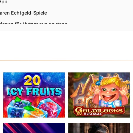
 App
aren Echtgeld-Spiele
tionen für Nutzer aus deutsch
e Ihr € zurück aus der El Royale Casino App
n speziell für deutsch-Nutzer
 ist und Ihre Daten schützt